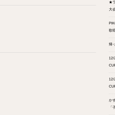
★
大会
PI
歌唱
帰っ
12/
CU
12/
CU
か
「